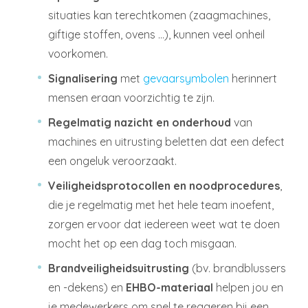
situaties kan terechtkomen (zaagmachines,
giftige stoffen, ovens …), kunnen veel onheil
voorkomen.
Signalisering
met
gevaarsymbolen
herinnert
mensen eraan voorzichtig te zijn.
Regelmatig nazicht en onderhoud
van
machines en uitrusting beletten dat een defect
een ongeluk veroorzaakt.
Veiligheidsprotocollen en noodprocedures
,
die je regelmatig met het hele team inoefent,
zorgen ervoor dat iedereen weet wat te doen
mocht het op een dag toch misgaan.
Brandveiligheidsuitrusting
(bv. brandblussers
en -dekens) en
EHBO-materiaal
helpen jou en
je medewerkers om snel te reageren bij een