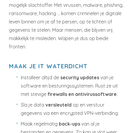
mogelijk slachtoffer. Met virussen, malware, phishing,
ransomware, hacking … komen criminelen je digitale
leven binnen om je af te persen, op te lichten of
gegevens te stelen. Maar mensen, die blijven vrij
makkelijk te misleiden. Wapen je dus op beide
fronten.
MAAK JE IT WATERDICHT
Installeer altijd de
security updates
van je
software en besturingssystemen. Rust ze uit
met stevige
firewalls en antivirussoftware
.
Sla je data
versleuteld
op en verstuur
gegevens via een encrypted VPN-verbinding.
Maak regelmatig
back-ups
van al je
bestanden en gegevens. Zo kan je vlot weer