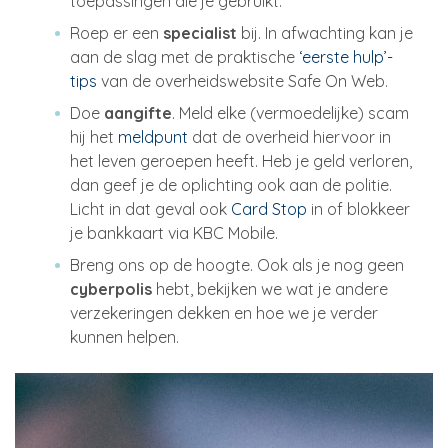
toepassingen die je gebruikt.
Roep er een
specialist
bij. In afwachting kan je
aan de slag met de praktische
‘eerste hulp’-
tips
van de overheidswebsite Safe On Web.
Doe
aangifte
. Meld elke (vermoedelijke) scam
hij het
meldpunt
dat de overheid hiervoor in
het leven geroepen heeft. Heb je geld verloren,
dan geef je de oplichting ook aan de politie.
Licht in dat geval ook
Card Stop
in of blokkeer
je bankkaart via KBC Mobile.
Breng ons op de hoogte. Ook als je nog geen
cyberpolis
hebt, bekijken we wat je andere
verzekeringen dekken en hoe we je verder
kunnen helpen.